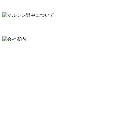
漁師さんから直接仕入れた
安心で安全なシジミを提供します。
私たち有限会社マルシン野中は､漁師さんから直接
仕入れた新鮮な宍道湖産大和シジミ･神西湖産大和
シジミを卸・販売しております。いち早く安全で安心な
製品をお客様のもとへ新鮮な状態で提供いたします。
会社概要